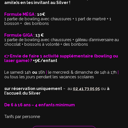
ami(e)s en les invitant au Silver !
Formule MÉGA :
10€
1 partie de bowling avec chaussures + 1 part de marbré + 1
boisson + des bonbons
Formule GIGA :
13 €
1 partie de bowling avec chaussures + gâteau d’anniversaire au
chocolat + boissons à volonté + des bonbons
👉 Envie de faire 1 activité supplémentaire (bowling ou
laser game) ?
+5€/enfant
Le samedi 14h
ou
16h
|
le mercredi & dimanche de 14h à 17h
|
ou tous les jours pendant les vacances scolaires
sur réservation uniquement
– au
02 41 73 05 05
ou
à
l’accueil du Silver
De 6 à 16 ans – 4 enfants minimum
Tarifs par personne