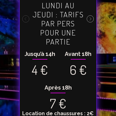
LUNDI AU
JEUDI : TARIFS
PAR PERS
POUR UNE
PARTIE
Jusqu
Jusqu’à 14h
Avant 18h
4
4 €
6 €
Après 18h
7 €
Location de chaussures : 2€