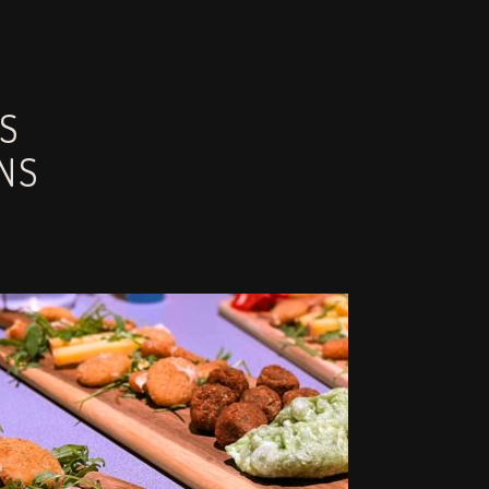
ES
NS