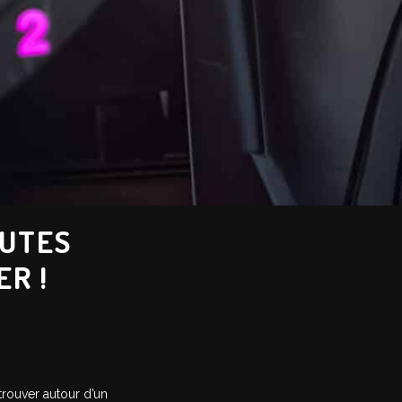
NUTES
ER !
trouver autour d’un