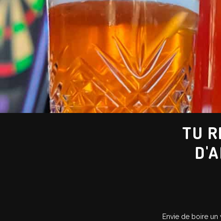
TU R
D'A
Envie de boire un 