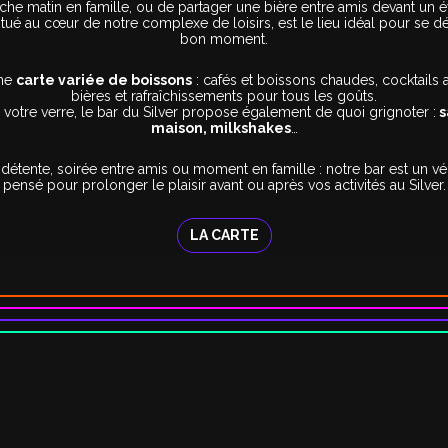
che matin en famille, ou de partager une bière entre amis devant un é
situé au cœur de notre complexe de loisirs, est le lieu idéal pour se d
bon moment.
une
carte variée de boissons
: cafés et boissons chaudes, cocktails 
bières et rafraîchissements pour tous les goûts.
otre verre, le bar du Silver propose également de quoi grignoter :
s
maison, milkshakes
…
détente, soirée entre amis ou moment en famille : notre bar est un véri
pensé pour prolonger le plaisir avant ou après vos activités au Silver.
LA CARTE