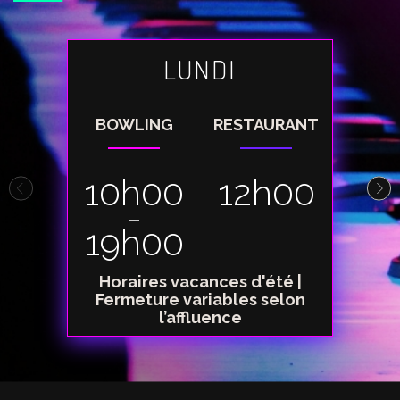
LUNDI
BOWLING
RESTAURANT
BOW
10h00
12h00
10
-
19h00
00
Horaires vacances d'été |
Fermeture variables selon
l’affluence